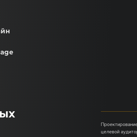
айн
page
ных
Проектирование
целевой аудито