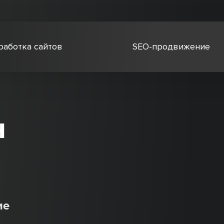
работка сайтов
SEO-продвижение
н
ие